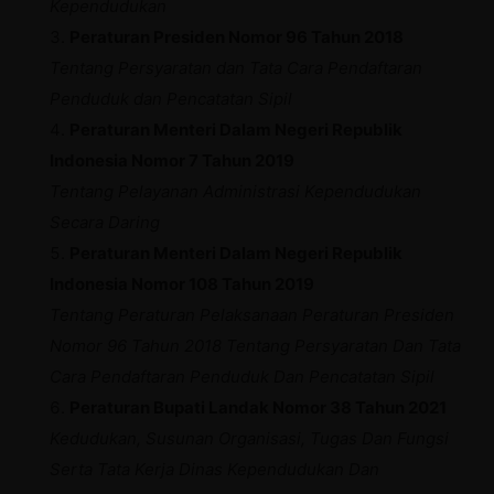
Kependudukan
Peraturan Presiden Nomor 96 Tahun 2018
Tentang Persyaratan dan Tata Cara Pendaftaran
Penduduk dan Pencatatan Sipil
Peraturan Menteri Dalam Negeri Republik
Indonesia Nomor 7 Tahun 2019
Tentang Pelayanan Administrasi Kependudukan
Secara Daring
Peraturan Menteri Dalam Negeri Republik
Indonesia Nomor 108 Tahun 2019
Tentang Peraturan Pelaksanaan Peraturan Presiden
Nomor 96 Tahun 2018 Tentang Persyaratan Dan Tata
Cara Pendaftaran Penduduk Dan Pencatatan Sipil
Peraturan Bupati Landak Nomor 38 Tahun 2021
Kedudukan, Susunan Organisasi, Tugas Dan Fungsi
Serta Tata Kerja Dinas Kependudukan Dan