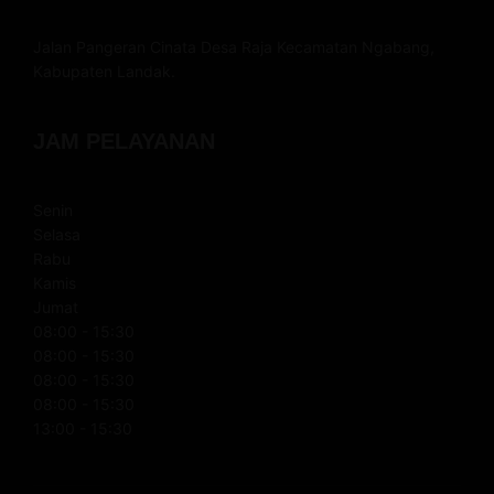
Jalan Pangeran Cinata Desa Raja Kecamatan Ngabang,
Kabupaten Landak.
JAM PELAYANAN
Senin
Selasa
Rabu
Kamis
Jumat
08:00 - 15:30
08:00 - 15:30
08:00 - 15:30
08:00 - 15:30
13:00 - 15:30