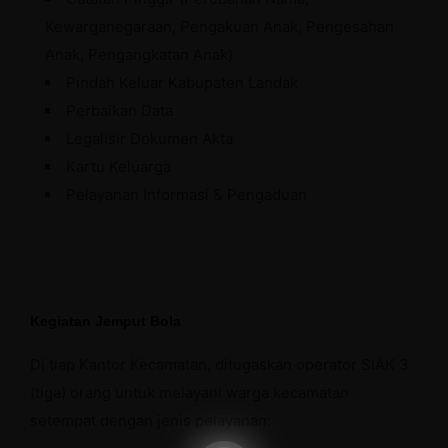
Kewarganegaraan, Pengakuan Anak, Pengesahan
Anak, Pengangkatan Anak)
Pindah Keluar Kabupaten Landak
Perbaikan Data
Legalisir Dokumen Akta
Kartu Keluarga
Pelayanan Informasi & Pengaduan
Kegiatan Jemput Bola
Di tiap Kantor Kecamatan, ditugaskan operator SIAK 3
(tiga) orang untuk melayani warga kecamatan
setempat dengan jenis pelayanan: