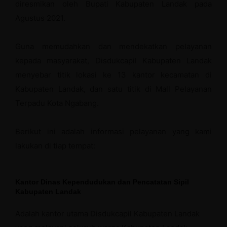
diresmikan oleh Bupati Kabupaten Landak pada
Agustus 2021.
Guna memudahkan dan mendekatkan pelayanan
kepada masyarakat, Disdukcapil Kabupaten Landak
menyebar titik lokasi ke 13 kantor kecamatan di
Kabupaten Landak, dan satu titik di Mall Pelayanan
Terpadu Kota Ngabang.
Berikut ini adalah informasi pelayanan yang kami
lakukan di tiap tempat:
Kantor Dinas Kependudukan dan Pencatatan Sipil
Kabupaten Landak
Adalah kantor utama Disdukcapil Kabupaten Landak