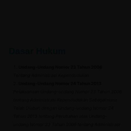
Dasar Hukum
Undang-Undang Nomor 23 Tahun 2006
Tentang Administrasi Kependudukan
Undang-Undang Nomor 24 Tahun 2013
Pelaksanaan Undang-undang Nomor 23 Tahun 2006
tentang Administrasi Kependudukan Sebagaimana
Telah Diubah dengan Undang-undang Nomor 24
Tahun 2013 tentang Perubahan atas Undang-
undang Nomor 23 Tahun 2006 tentang Administrasi