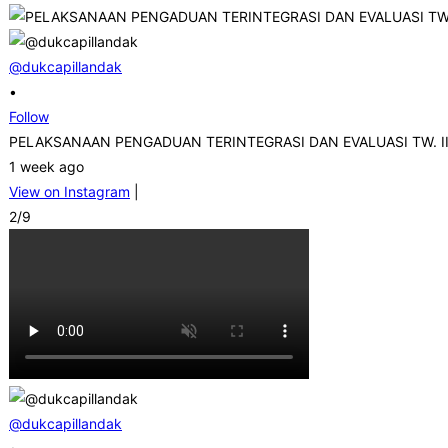
@dukcapillandak
•
Follow
PELAKSANAAN PENGADUAN TERINTEGRASI DAN EVALUASI TW. I
1 week ago
View on Instagram
|
2/9
@dukcapillandak