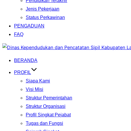
Pendidikan Terakhir
Jenis Pekerjaan
Status Perkawinan
PENGADUAN
FAQ
Skip
to
BERANDA
content
PROFIL
Siapa Kami
Visi Misi
Struktur Pemerintahan
Struktur Organisasi
Profil Singkat Pejabat
Tugas dan Fungsi