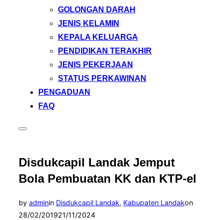
GOLONGAN DARAH
JENIS KELAMIN
KEPALA KELUARGA
PENDIDIKAN TERAKHIR
JENIS PEKERJAAN
STATUS PERKAWINAN
PENGADUAN
FAQ
Toggle
sidebar
&
navigation
Disdukcapil Landak Jemput
Bola Pembuatan KK dan KTP-el
Posted
by
admin
in
Disdukcapil Landak
,
Kabupaten Landak
on
on
28/02/2019
21/11/2024