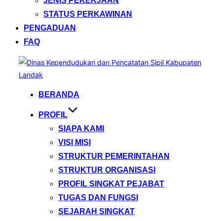
JENIS PEKERJAAN
STATUS PERKAWINAN
PENGADUAN
FAQ
Skip
to
content
BERANDA
PROFIL
SIAPA KAMI
VISI MISI
STRUKTUR PEMERINTAHAN
STRUKTUR ORGANISASI
PROFIL SINGKAT PEJABAT
TUGAS DAN FUNGSI
SEJARAH SINGKAT