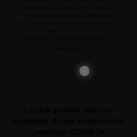
dilaksanakan dalam aula Kantor Bupati Landak ini
membahas terkait pelayanan administrasi
kependudukan secara daring terintegrasi ditingkat
kecamatan. Hadir dalam kegiatan ini Kepala
Disdukcapil, Kepala BKPSDM Landak, …
“BUPATI LANDAK RAPAT 
READ MORE
Landak gunakan layanan
Adminduk olnline meminimalisir
penularan COVID-19