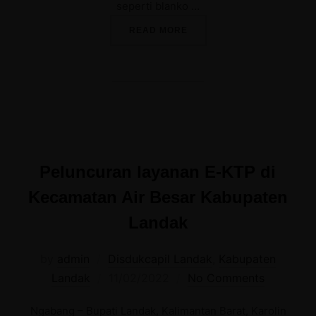
seperti blanko …
“BUPATI KAROLIN MINTA 
READ MORE
Peluncuran layanan E-KTP di
Kecamatan Air Besar Kabupaten
Landak
by
admin
Disdukcapil Landak
,
Kabupaten
Posted
Landak
11/02/2022
No Comments
on
Ngabang – Bupati Landak, Kalimantan Barat, Karolin