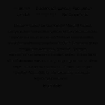
by
admin
Disdukcapil Landak
,
Kabupaten
Posted
Landak
17/05/2021
No Comments
on
Landak – Bupati Landak Karolin Margret Natasa
menyarankan masyarakat Landak untuk memanfaatkan
layanan administrasi kependudukan secara online,
untuk meminimalisir penularan COVID-19 selama masa
pengurusan adminduk tersebut. “Dengan
memanfaatkan layanan adminduk online, hal ini lebih
efektif daripada harus datang langsung ke kantor dinas
kependudukan dan catatan sipil, karena dengan
layanan Adminduk Online dapat meminimalisir
terjadinya penularan …
“LANDAK GUNAKAN LAYAN
READ MORE