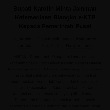
Bupati Karolin Minta Jaminan
Ketersediaan Blangko e-KTP
Kepada Pemerintah Pusat
by
admin
Disdukcapil Landak
,
Kabupaten
Posted
Landak
10/05/2022
No Comments
on
LANDAK – Pemerintah Kabupaten Landak dibawah
kepemimpinan Bupati Landak Karolin Margret Natasa
terus berupaya mendekatkan pelayanan publik kepada
masyarakat salah satunya pelayanan administrasi
kependudukan (Adminduk) yang sudah bisa dilakukan
di seluruh kecamatan di Kabupaten Landak. Namun,
kemudahan dan kenyamanan yang diberikan oleh
Pemerintah Kabupaten Landak tersebut masih
terkendala dengan dukungan dari Pemerintah Pusat