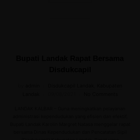
Bupati Landak Rapat Bersama
Disdukcapil
by
admin
Disdukcapil Landak
,
Kabupaten
Posted
Landak
09/08/2021
No Comments
on
LANDAK KALBAR – Guna meningkatkan pelayanan
administrasi kependudukan yang efisien dan efektif,
Bupati Landak Karolin Margret Natasa menggelar rapat
bersama Dinas Kependudukan dan Pencatatan Sipil
(Disdukcapil) Kabupaten Landak. Rapat yang