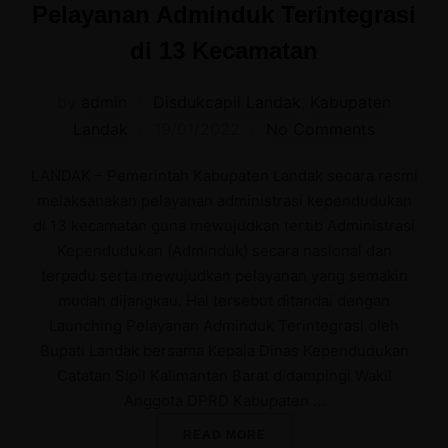
Pelayanan Adminduk Terintegrasi
di 13 Kecamatan
by
admin
Disdukcapil Landak
,
Kabupaten
Posted
Landak
19/01/2022
No Comments
on
LANDAK – Pemerintah Kabupaten Landak secara resmi
melaksanakan pelayanan administrasi kependudukan
di 13 kecamatan guna mewujudkan tertib Administrasi
Kependudukan (Adminduk) secara nasional dan
terpadu serta mewujudkan pelayanan yang semakin
mudah dijangkau. Hal tersebut ditandai dengan
Launching Pelayanan Adminduk Terintegrasi oleh
Bupati Landak bersama Kepala Dinas Kependudukan
Catatan Sipil Kalimantan Barat didampingi Wakil
Anggota DPRD Kabupaten …
“PEMKAB LANDAK LUNCUR
READ MORE