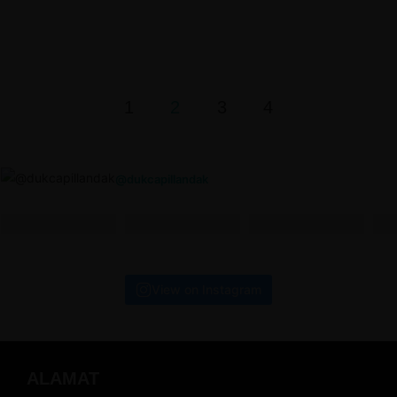
Posts
1
2
3
4
pagination
@dukcapillandak
View on Instagram
ALAMAT