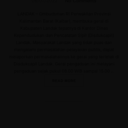
on
06/07/2022
No Comments
LANDAK – Ombudsman RI Perwakilan Provinsi
Kalimantan Barat (Kalbar), membuka gerai di
Kabupaten Landak tepatnya di Kantor Dinas
Kependudukan dan Pencatatan Sipil (Disdukcapil)
Landak. Masyarakat Landak yang tidak puas dan
mengalami permasalahan pelayanan publik, dapat
melaporkan permasalahannya ke gerai yang terletak di
Disdukcapil Landak. Gerai pengaduan ini melayani
pengaduan sejak pukul 08.00 WIB sampai 15.00 …
“JEMPUT BOLA, OMBUDSM
READ MORE