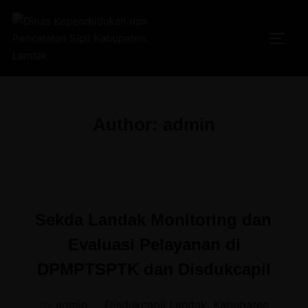
Skip
to
TOGG
content
Author:
admin
Sekda Landak Monitoring dan
Evaluasi Pelayanan di
DPMPTSPTK dan Disdukcapil
by
admin
Disdukcapil Landak
,
Kabupaten