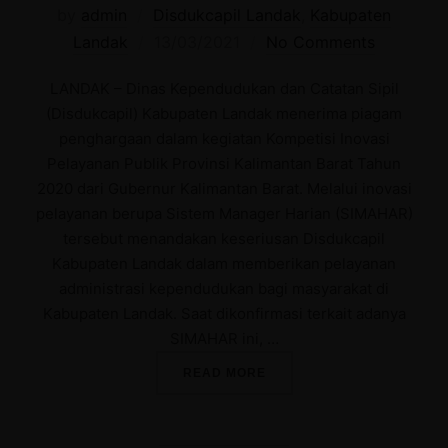
by
admin
Disdukcapil Landak
,
Kabupaten
Posted
Landak
13/03/2021
No Comments
on
LANDAK – Dinas Kependudukan dan Catatan Sipil
(Disdukcapil) Kabupaten Landak menerima piagam
penghargaan dalam kegiatan Kompetisi Inovasi
Pelayanan Publik Provinsi Kalimantan Barat Tahun
2020 dari Gubernur Kalimantan Barat. Melalui inovasi
pelayanan berupa Sistem Manager Harian (SIMAHAR)
tersebut menandakan keseriusan Disdukcapil
Kabupaten Landak dalam memberikan pelayanan
administrasi kependudukan bagi masyarakat di
Kabupaten Landak. Saat dikonfirmasi terkait adanya
SIMAHAR ini, …
“DISDUKCAPIL LANDAK TE
READ MORE