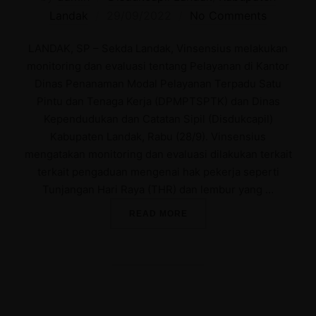
Posted
Landak
29/09/2022
No Comments
on
LANDAK, SP – Sekda Landak, Vinsensius melakukan
monitoring dan evaluasi tentang Pelayanan di Kantor
Dinas Penanaman Modal Pelayanan Terpadu Satu
Pintu dan Tenaga Kerja (DPMPTSPTK) dan Dinas
Kependudukan dan Catatan Sipil (Disdukcapil)
Kabupaten Landak, Rabu (28/9). Vinsensius
mengatakan monitoring dan evaluasi dilakukan terkait
terkait pengaduan mengenai hak pekerja seperti
Tunjangan Hari Raya (THR) dan lembur yang …
“SEKDA LANDAK MONITOR
READ MORE