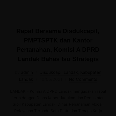
Rapat Bersama Disdukcapil,
PMPTSPTK dan Kantor
Pertanahan, Komisi A DPRD
Landak Bahas Isu Strategis
by
admin
Disdukcapil Landak
,
Kabupaten
Posted
Landak
10/05/2021
No Comments
on
LANDAK – Komisi A DPRD Landak mengadakan rapat
kerja dengan Dinas Kependudukan dan Pencatatan
Sipil Kabupaten Landak, Dinas Penanaman Modal,
Pelayanan Terpadu Satu Pintu dan Tenaga Kerja