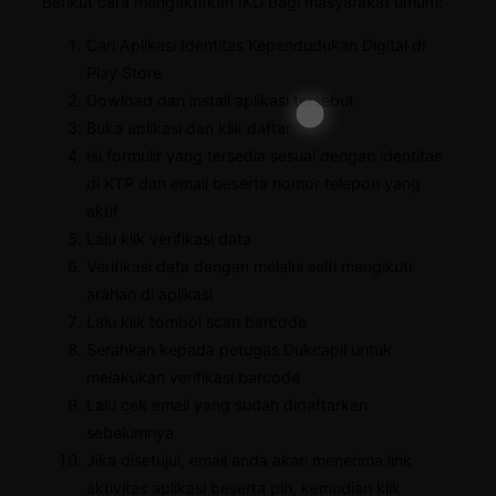
Berikut cara mengaktifkan IKD bagi masyarakat umum:
Cari Aplikasi Identitas Kependudukan Digital di
Play Store
Dowload dan install aplikasi tersebut
Buka aplikasi dan klik daftar
Isi formulir yang tersedia sesuai dengan identitas
di KTP dan email beserta nomor telepon yang
aktif
Lalu klik verifikasi data
Verifikasi data dengan melalui selfi mengikuti
arahan di aplikasi
Lalu klik tombol scan barcode
Serahkan kepada petugas Dukcapil untuk
melakukan verifikasi barcode
Lalu cek email yang sudah didaftarkan
sebelumnya
Jika disetujui, email anda akan menerima link
aktivitas aplikasi beserta pin, kemudian klik