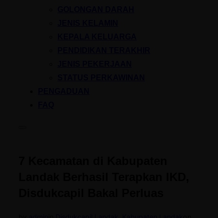
GOLONGAN DARAH
JENIS KELAMIN
KEPALA KELUARGA
PENDIDIKAN TERAKHIR
JENIS PEKERJAAN
STATUS PERKAWINAN
PENGADUAN
FAQ
Toggle
sidebar
&
navigation
7 Kecamatan di Kabupaten
Landak Berhasil Terapkan IKD,
Disdukcapil Bakal Perluas
Posted
by
admin
in
Disdukcapil Landak
,
Kabupaten Landak
on