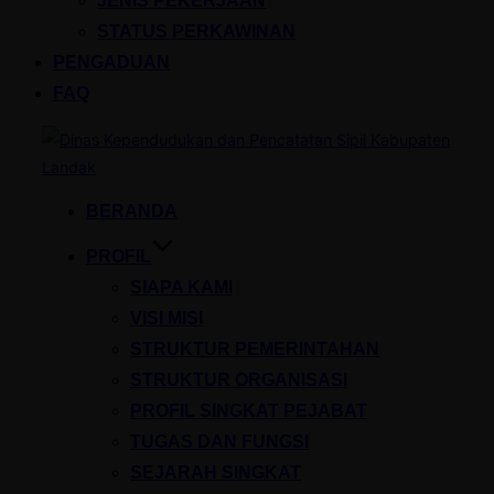
JENIS PEKERJAAN
STATUS PERKAWINAN
PENGADUAN
FAQ
Skip
to
content
BERANDA
PROFIL
SIAPA KAMI
VISI MISI
STRUKTUR PEMERINTAHAN
STRUKTUR ORGANISASI
PROFIL SINGKAT PEJABAT
TUGAS DAN FUNGSI
SEJARAH SINGKAT