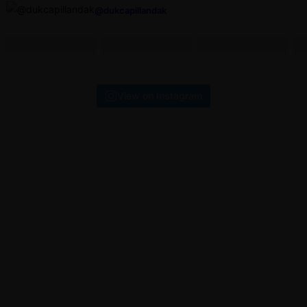
@dukcapillandak
navigation
View on Instagram
ALAMAT
Jalan Pangeran Cinata Desa Raja Kecamatan Ngabang,
Kabupaten Landak.
JAM PELAYANAN
Senin
Selasa
Rabu