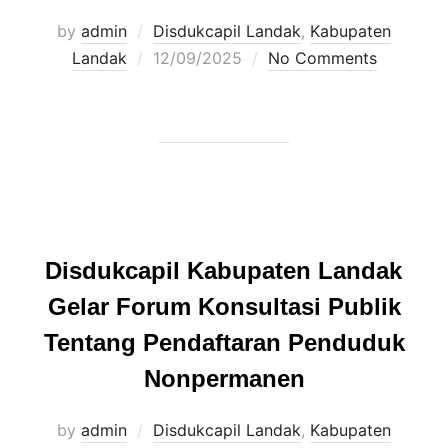
by
admin
Disdukcapil Landak
,
Kabupaten
Posted
Landak
12/09/2025
No Comments
on
Disdukcapil Kabupaten Landak
Gelar Forum Konsultasi Publik
Tentang Pendaftaran Penduduk
Nonpermanen
by
admin
Disdukcapil Landak
,
Kabupaten