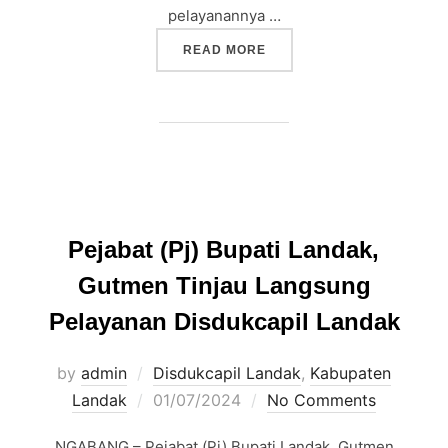
pelayanannya …
“PJ BUPATI GUTMEN TINJ
READ MORE
Pejabat (Pj) Bupati Landak,
Gutmen Tinjau Langsung
Pelayanan Disdukcapil Landak
by
admin
Disdukcapil Landak
,
Kabupaten
Posted
Landak
01/07/2024
No Comments
on
NGABANG – Pejabat (Pj) Bupati Landak, Gutmen