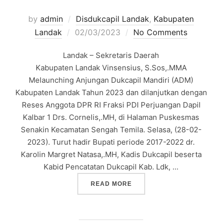
by
admin
Disdukcapil Landak
,
Kabupaten
Posted
Landak
02/03/2023
No Comments
on
Landak – Sekretaris Daerah
Kabupaten Landak Vinsensius, S.Sos,.MMA
Melaunching Anjungan Dukcapil Mandiri (ADM)
Kabupaten Landak Tahun 2023 dan dilanjutkan dengan
Reses Anggota DPR RI Fraksi PDI Perjuangan Dapil
Kalbar 1 Drs. Cornelis,.MH, di Halaman Puskesmas
Senakin Kecamatan Sengah Temila. Selasa, (28-02-
2023). Turut hadir Bupati periode 2017-2022 dr.
Karolin Margret Natasa,.MH, Kadis Dukcapil beserta
Kabid Pencatatan Dukcapil Kab. Ldk, …
“LAUNCHING ANJUNGAN D
READ MORE