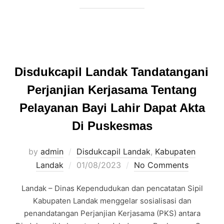
Disdukcapil Landak Tandatangani
Perjanjian Kerjasama Tentang
Pelayanan Bayi Lahir Dapat Akta
Di Puskesmas
by
admin
Disdukcapil Landak
,
Kabupaten
Posted
Landak
01/08/2023
No Comments
on
Landak – Dinas Kependudukan dan pencatatan Sipil
Kabupaten Landak menggelar sosialisasi dan
penandatangan Perjanjian Kerjasama (PKS) antara