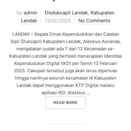
by
admin
Disdukcapil Landak
,
Kabupaten
Posted
Landak
13/02/2023
No Comments
on
LANDAK – Kepala Dinas Kependudukan dan Catatan
Sipil (Dukcapil) Kabupaten Landak, Alessius Asnanda,
mengatakan sudah ada 7 dari 13 Kecamatan se-
Kabupaten Landak yang berhasil menerapkan Identitas
Kependudukan Digital (IKD) per Senin 13 Februari
2023. Cakupan tersebut juga akan terus diperluas
hingga nantinya seluruh kecamatan di Kabupaten
Landak dapat menggunakan KTP Digital melalui
aplikasi IKD. Alessius …
“7 KECAMATAN DI KABUP
READ MORE