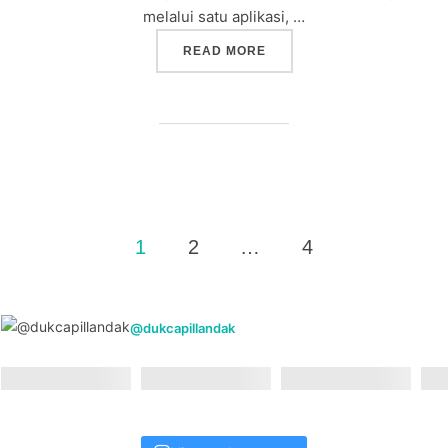
melalui satu aplikasi, …
“DUKCAPIL LANDAK GENCA
READ MORE
Posts
1
2
…
4
pagination
@dukcapillandak