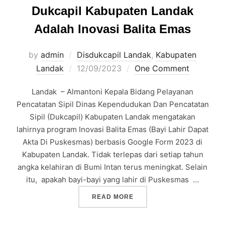
Dukcapil Kabupaten Landak
Adalah Inovasi Balita Emas
by
admin
Disdukcapil Landak
,
Kabupaten
Posted
Landak
12/09/2023
One Comment
on
Landak – Almantoni Kepala Bidang Pelayanan
Pencatatan Sipil Dinas Kependudukan Dan Pencatatan
Sipil (Dukcapil) Kabupaten Landak mengatakan
lahirnya program Inovasi Balita Emas (Bayi Lahir Dapat
Akta Di Puskesmas) berbasis Google Form 2023 di
Kabupaten Landak. Tidak terlepas dari setiap tahun
angka kelahiran di Bumi Intan terus meningkat. Selain
itu, apakah bayi-bayi yang lahir di Puskesmas …
“SALAH SATU PROGRAM U
READ MORE